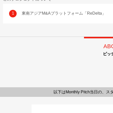
1
東南アジアM&Aプラットフォーム「ReDelta」
AB
ピッ
以下はMonthly Pitch当