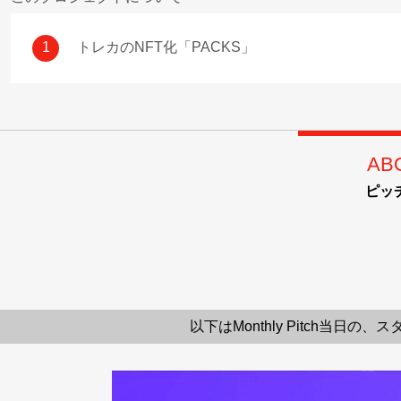
1
トレカのNFT化「PACKS」
AB
ピッ
以下はMonthly Pitch当