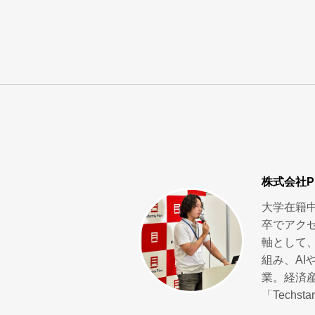
株式会社Pi
大学在籍
卒でアク
軸として
組み、AI
業。経済産
「Techs