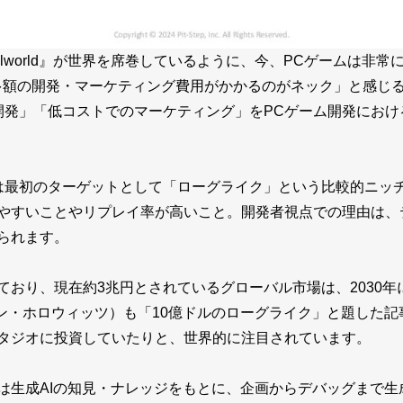
lworld』が世界を席巻しているように、今、PCゲームは非
多額の開発・マーケティング費用がかかるのがネック」と感じ
「高速開発」「低コストでのマーケティング」をPCゲーム開発に
epでは最初のターゲットとして「ローグライク」という比較的ニ
やすいことやリプレイ率が高いこと。開発者視点での理由は、
られます。
おり、現在約3兆円とされているグローバル市場は、2030年
ドリーセン・ホロウィッツ）も「
10億ドルのローグライク
」と題した記
タジオに投資していたりと、世界的に注目されています。
は生成AIの知見・ナレッジをもとに、企画からデバッグまで生